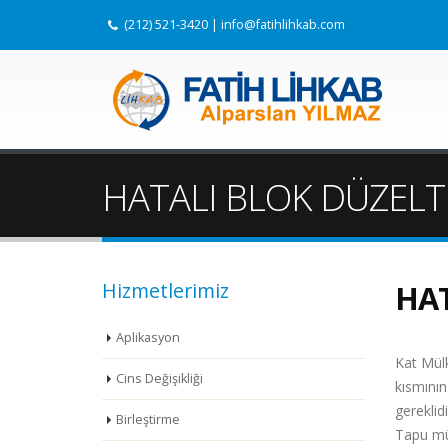
(212) 521-3420
|
info@fatihlihkab.com
HATALI BLOK DÜZELT
Hizmetlerimiz
HAT
Aplikasyon
Kat Mülk
Cins Değişikliği
kısmının
gereklidi
Birleştirme
Tapu müs