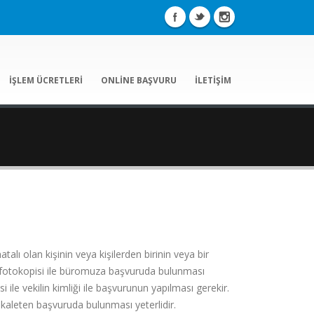
İŞLEM ÜCRETLERİ
ONLİNE BAŞVURU
İLETİŞİM
alı olan kişinin veya kişilerden birinin veya bir
a fotokopisi ile büromuza başvuruda bulunması
si ile vekilin kimliği ile başvurunun yapılması gerekir.
ekaleten başvuruda bulunması yeterlidir.