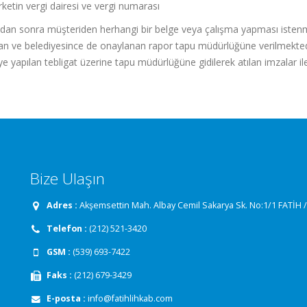
rketin vergi dairesi ve vergi numarası
dan sonra müşteriden herhangi bir belge veya çalışma yapması iste
nan ve belediyesince de onaylanan rapor tapu müdürlüğüne verilmekte
ye yapılan tebligat üzerine tapu müdürlüğüne gidilerek atılan imzalar il
Bize Ulaşın
Adres :
Akşemsettin Mah. Albay Cemil Sakarya Sk. No:1/1 FATİH
Telefon :
(212) 521-3420
GSM :
(539) 693-7422
Faks :
(212) 679-3429
E-posta :
info@fatihlihkab.com