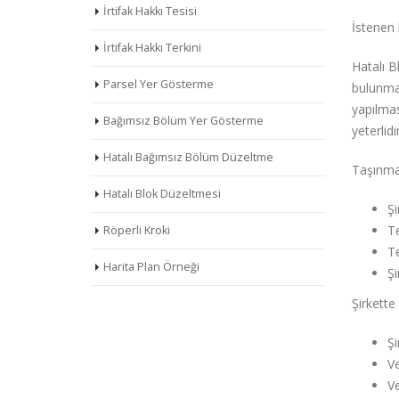
İrtifak Hakkı Tesisi
İstenen 
İrtifak Hakkı Terkini
Hatalı B
Parsel Yer Gösterme
bulunmas
yapılmas
Bağımsız Bölüm Yer Gösterme
yeterlidir
Hatalı Bağımsız Bölüm Düzeltme
Taşınmaz
Hatalı Blok Düzeltmesi
Şi
Te
Röperli Kroki
Te
Harita Plan Örneği
Şi
Şirkette
Şi
V
Ve