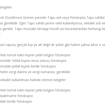
belgeler:
lok Düzeltmesi istenen parselin Tapu aslı veya fotokopisi,Tapu sahibi
ı gereklidir. Eğer Tapu sahibi yerine vekil kullanılıyorsa, Vekalet aslı ve
ı gerekir. Tapu müstakil olmayıp hisseli ise hissedarlardan herhangi 
.
ın tapusu gerçek kişi ye ait değil de şirket gibi hükmi şahsa aitse o 
rketi temsil eden kişinin yetki belgesi fotokopisi
msilde Yetkili kişinin imza sirküsü fotokopisi
msilde yetkili kişinin kimlik fotokopisi
rketin vergi dairesi ve vergi numarası, gereklidir
 vekalet kullanılması halinde istenen belgeler:
rketi temsil eden kişinin yetki belgesi fotokopisi
ekaletname fotokopisi
kilin kimlik fotokopisi