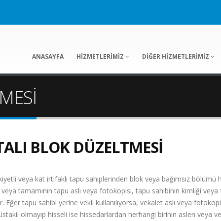
ANASAYFA
HİZMETLERİMİZ
DİĞER HİZMETLERİMİZ
MESİ
ALI BLOK DÜZELTMESİ
iyetli veya kat irtifaklı tapu sahiplerinden blok veya bağımsız bölümü hat
 veya tamamının tapu aslı veya fotokopisi, tapu sahibinin kimliği vey
r. Eğer tapu sahibi yerine vekil kullanılıyorsa, vekalet aslı veya fotokopi
takil olmayıp hisseli ise hissedarlardan herhangi birinin aslen veya v