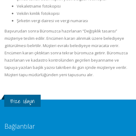
Vekaletname fotokopisi
Vekilin kimlik fotokopisi
Şirketin vergi dairesi ve vergi numarası
Başvurudan sonra Büromuzca hazırlanan “Değişiklik tasarısı”
müşteriye teslim edilir. Encümen kararı alınmak üzere belediyeye
götürülmesi belirtilir. Müşteri evrakı belediyeye müracata verir.
Encümen kararı çıktıktan sonra tekrar büromuza getirir. Büromuzca
hazırlanan ve kadastro kontrolünden geçirilen beyanname ve
tapuya yazılan başlık yazısı takriben iki gün içinde müşteriye verilir.
Müşteri tapu müdürlüğünden yeni tapusunu alır.
Bize Ulaşın
Bağlantılar