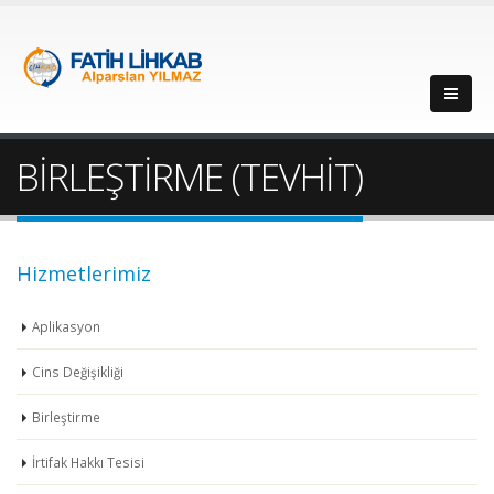
BİRLEŞTİRME (TEVHİT)
Hizmetlerimiz
Aplikasyon
Cins Değişikliği
Birleştirme
İrtifak Hakkı Tesisi